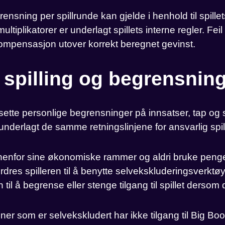
nsning per spillrunde kan gjelde i henhold til spille
tiplikatorer er underlagt spillets interne regler. Feil 
il kompensasjon utover korrekt beregnet gevinst.
 spilling og begrensnin
 å sette personlige begrensninger på innsatser, tap og
 underlagt de samme retningslinjene for ansvarlig spill
innenfor sine økonomiske rammer og aldri bruke peng
rdres spilleren til å benytte selvekskluderingsverktøy
 til å begrense eller stenge tilgang til spillet dersom
er som er selvekskludert har ikke tilgang til Big Boo