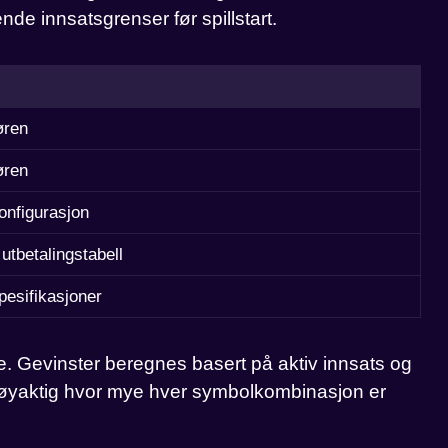
nde innsatsgrenser før spillstart.
øren
øren
konfigurasjon
utbetalingstabell
spesifikasjoner
nde. Gevinster beregnes basert på aktiv innsats og
nøyaktig hvor mye hver symbolkombinasjon er