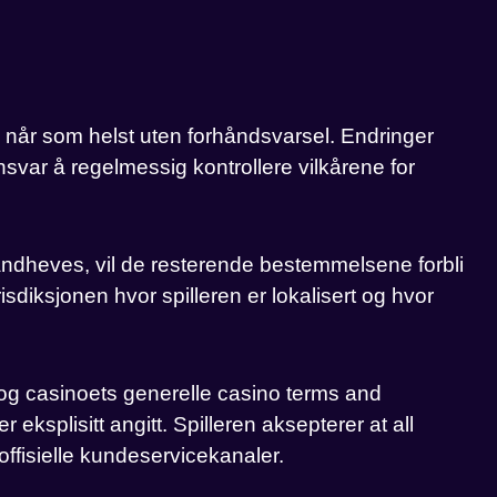
e når som helst uten forhåndsvarsel. Endringer
ansvar å regelmessig kontrollere vilkårene for
åndheves, vil de resterende bestemmelsene forbli
risdiksjonen hvor spilleren er lokalisert og hvor
og casinoets generelle casino terms and
eksplisitt angitt. Spilleren aksepterer at all
fisielle kundeservicekanaler.