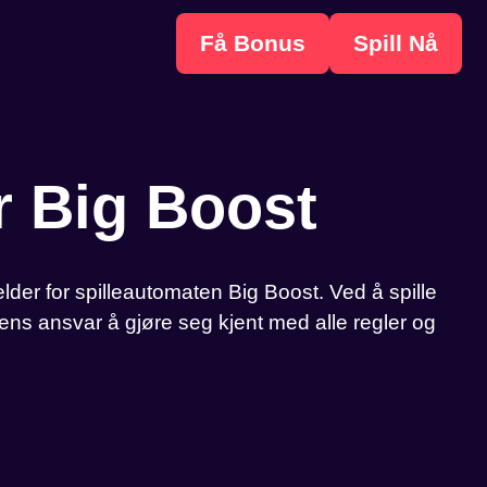
Få Bonus
Spill Nå
or Big Boost
der for spilleautomaten Big Boost. Ved å spille
rens ansvar å gjøre seg kjent med alle regler og