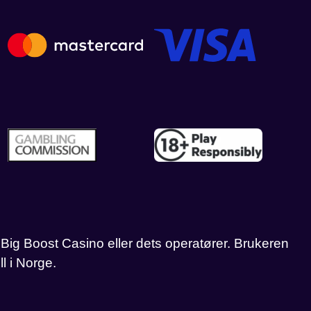
 Big Boost Casino eller dets operatører. Brukeren
l i Norge.