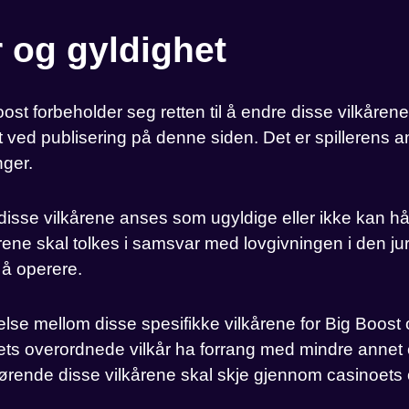
 og gyldighet
st forbeholder seg retten til å endre disse vilkåren
art ved publisering på denne siden. Det er spillerens 
nger.
isse vilkårene anses som ugyldige eller ikke kan h
lkårene skal tolkes i samsvar med lovgivningen i den ju
l å operere.
e mellom disse spesifikke vilkårene for Big Boost 
ets overordnede vilkår ha forrang med mindre annet er 
ende disse vilkårene skal skje gjennom casinoets of