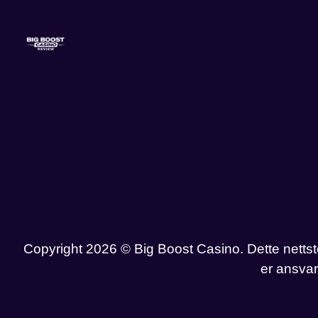
Copyright 2026 © Big Boost Casino. Dette nettste
er ansvar