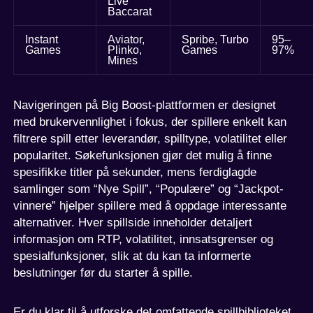
Live
Baccarat
Instant
Aviator,
Spribe, Turbo
95–
Games
Plinko,
Games
97%
Mines
Navigeringen på Big Boost-plattformen er designet
med brukervennlighet i fokus, der spillere enkelt kan
filtrere spill etter leverandør, spilltype, volatilitet eller
popularitet. Søkefunksjonen gjør det mulig å finne
spesifikke titler på sekunder, mens ferdiglagde
samlinger som “Nye Spill”, “Populære” og “Jackpot-
vinnere” hjelper spillere med å oppdage interessante
alternativer. Hver spillside inneholder detaljert
informasjon om RTP, volatilitet, innsatsgrenser og
spesialfunksjoner, slik at du kan ta informerte
beslutninger før du starter å spille.
Er du klar til å utforske det omfattende spillbiblioteket