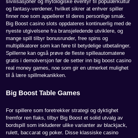
sivilisasjoner og mytologiske eventyr til populærkultur
og fantasy-verdener, hvilket sikrer at enhver spiller
finner noe som appellerer til deres personlige smak.
Big Boost casino slots oppdateres kontinuerlig med de
nyeste utgivelsene fra bransjeledende utviklere, og
mange spill tilbyr bonusrunder, free spins og
multiplikatorer som kan føre til betydelige utbetalinger.
Spillerne kan også prøve de fleste spilleautomatene
gratis i demolversjon før de setter inn big boost casino
real money games, noe som gir en utmerket mulighet
til å lære spillmekanikken.
Big Boost Table Games
For spillere som foretrekker strategi og dyktighet
fremfor ren flaks, tilbyr Big Boost et solid utvalg av
bordspill som inkluderer ulike varianter av blackjack,
rulett, baccarat og poker. Disse klassiske casino