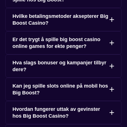
Hvilke betalingsmetoder aksepterer Big
Boost Casino?
Er det trygt å spille big boost casino
online games for ekte penger?
Hva slags bonuser og kampanjer tilbyr
dere?
Kan jeg spille slots online på mobil hos
Big Boost?
Hvordan fungerer uttak av gevinster
hos Big Boost Casino?