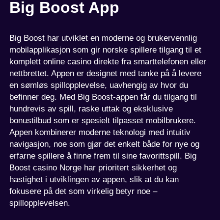
Big Boost App
Big Boost har utviklet en moderne og brukervennlig
mobilapplikasjon som gir norske spillere tilgang til et
komplett online casino direkte fra smarttelefonen eller
nettbrettet. Appen er designet med tanke på å levere
en sømløs spillopplevelse, uavhengig av hvor du
befinner deg. Med Big Boost-appen får du tilgang til
hundrevis av spill, raske uttak og eksklusive
bonustilbud som er spesielt tilpasset mobilbrukere.
Appen kombinerer moderne teknologi med intuitiv
navigasjon, noe som gjør det enkelt både for nye og
erfarne spillere å finne frem til sine favorittspill. Big
Boost casino Norge har prioritert sikkerhet og
hastighet i utviklingen av appen, slik at du kan
fokusere på det som virkelig betyr noe –
spillopplevelsen.