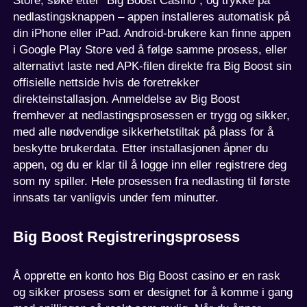
Store, søke etter “Big Boost Casino”, og trykke på
nedlastingsknappen – appen installeres automatisk på
din iPhone eller iPad. Android-brukere kan finne appen
i Google Play Store ved å følge samme prosess, eller
alternativt laste ned APK-filen direkte fra Big Boost sin
offisielle nettside hvis de foretrekker
direkteinstallasjon. Anmeldelse av Big Boost
fremhever at nedlastingsprosessen er trygg og sikker,
med alle nødvendige sikkerhetstiltak på plass for å
beskytte brukerdata. Etter installasjonen åpner du
appen, og du er klar til å logge inn eller registrere deg
som ny spiller. Hele prosessen fra nedlasting til første
innsats tar vanligvis under fem minutter.
Big Boost Registreringsprosess
Å opprette en konto hos Big Boost casino er en rask
og sikker prosess som er designet for å komme i gang