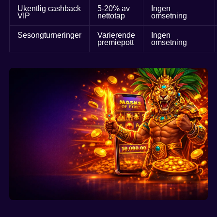
Ukentlig cashback
5-20% av
Ingen
VIP
nettotap
omsetning
Sesongturneringer
Varierende
Ingen
premiepott
omsetning