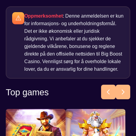
Oppmerksomhet
: Denne anmeldelsen er kun
⚠️
for informasjons- og underholdningsformål.
Det er ikke økonomisk eller juridisk
rådgivning. Vi anbefaler at du sjekker de
gjeldende vilkårene, bonusene og reglene
direkte på den offisielle nettsiden til Big Boost
Casino. Vennligst sørg for å overholde lokale
lover, da du er ansvarlig for dine handlinger.
Top games