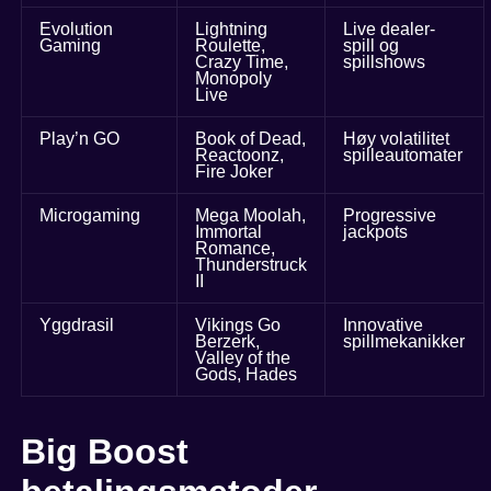
Evolution
Lightning
Live dealer-
Gaming
Roulette,
spill og
Crazy Time,
spillshows
Monopoly
Live
Play’n GO
Book of Dead,
Høy volatilitet
Reactoonz,
spilleautomater
Fire Joker
Microgaming
Mega Moolah,
Progressive
Immortal
jackpots
Romance,
Thunderstruck
II
Yggdrasil
Vikings Go
Innovative
Berzerk,
spillmekanikker
Valley of the
Gods, Hades
Big Boost