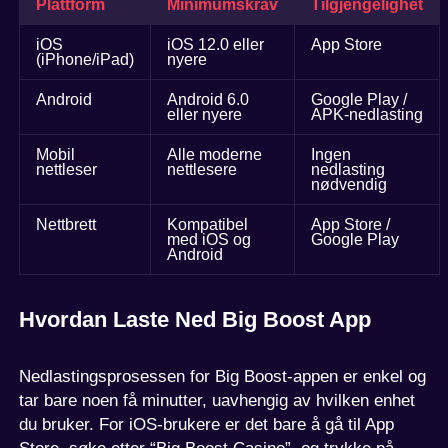
Plattform
Minimumskrav
Tilgjengelighet
iOS
iOS 12.0 eller
App Store
(iPhone/iPad)
nyere
Android
Android 6.0
Google Play /
eller nyere
APK-nedlasting
Mobil
Alle moderne
Ingen
nettleser
nettlesere
nedlasting
nødvendig
Nettbrett
Kompatibel
App Store /
med iOS og
Google Play
Android
Hvordan Laste Ned Big Boost App
Nedlastingsprosessen for Big Boost-appen er enkel og
tar bare noen få minutter, uavhengig av hvilken enhet
du bruker. For iOS-brukere er det bare å gå til App