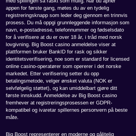
med spillingen så raskt som mulig. Når du åpner
appen for første gang, møtes du av en tydelig
registreringsknapp som leder deg gjennom en trinnvis
prosess. Du må oppgi grunnleggende informasjon som
navn, e-postadresse, telefonnummer og fødselsdato
for å verifisere at du er over 18 år, i tråd med norsk
lovgivning. Big Boost casino anmeldelse viser at
plattformen bruker BankID for rask og sikker
identitetsverifisering, noe som er standard for licensed
online casino-operatører som opererer i det norske
markedet. Etter verifisering setter du opp
betalingsmetode, velger ønsket valuta (NOK er
selvfølgelig støttet), og kan umiddelbart gjøre ditt
første innskudd. Anmeldelse av Big Boost casino
fremhever at registreringsprosessen er GDPR-
kompatibel og ivaretar spillernes personvern på beste
måte.
Big Boost representerer en moderne og pålitelig