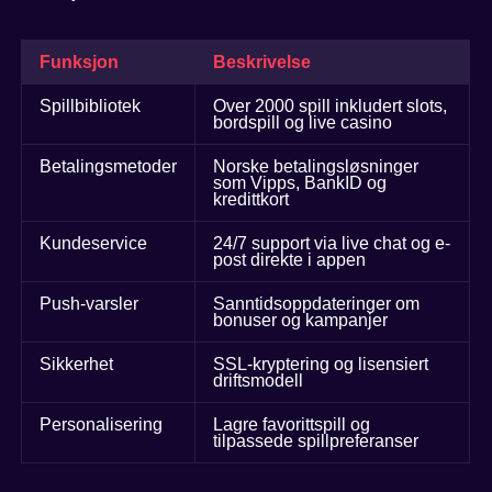
Funksjon
Beskrivelse
Spillbibliotek
Over 2000 spill inkludert slots,
bordspill og live casino
Betalingsmetoder
Norske betalingsløsninger
som Vipps, BankID og
kredittkort
Kundeservice
24/7 support via live chat og e-
post direkte i appen
Push-varsler
Sanntidsoppdateringer om
bonuser og kampanjer
Sikkerhet
SSL-kryptering og lisensiert
driftsmodell
Personalisering
Lagre favorittspill og
tilpassede spillpreferanser