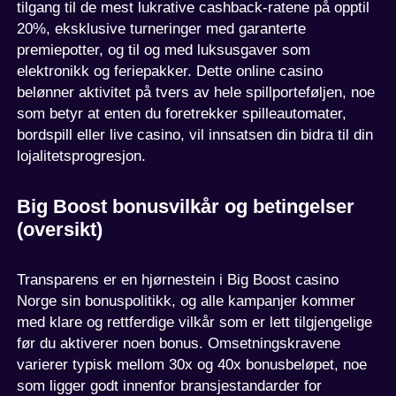
tilgang til de mest lukrative cashback-ratene på opptil
20%, eksklusive turneringer med garanterte
premiepotter, og til og med luksusgaver som
elektronikk og feriepakker. Dette online casino
belønner aktivitet på tvers av hele spillporteføljen, noe
som betyr at enten du foretrekker spilleautomater,
bordspill eller live casino, vil innsatsen din bidra til din
lojalitetsprogresjon.
Big Boost bonusvilkår og betingelser
(oversikt)
Transparens er en hjørnestein i Big Boost casino
Norge sin bonuspolitikk, og alle kampanjer kommer
med klare og rettferdige vilkår som er lett tilgjengelige
før du aktiverer noen bonus. Omsetningskravene
varierer typisk mellom 30x og 40x bonusbeløpet, noe
som ligger godt innenfor bransjestandarder for